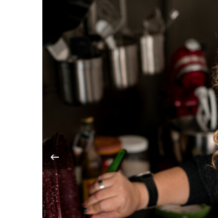
‹
 la
e