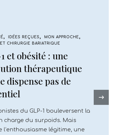
TÉ
MON APPROCHE
ET CHIRURGIE BARIATRIQUE
PRÉSENTATION
ticienne, spécialisée en
 en charge de l’obésité
›
 votre diététicienne, spécialisée
 prise en charge de l’obésité, et je
à pour vous accompagner avec
ise et enthousiasme vers une …