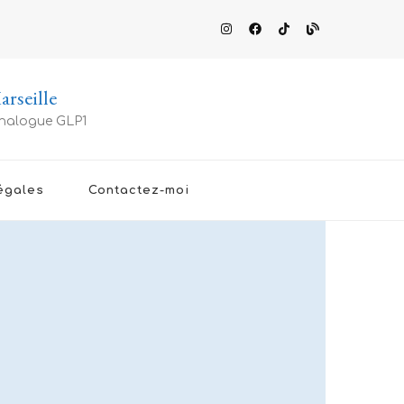
rseille
 analogue GLP1
égales
Contactez-moi