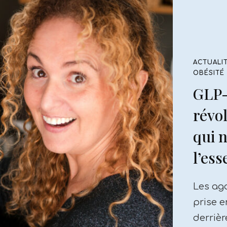
ACTUALI
OBÉSITÉ 
Diété
prise
Je suis
dans la
suis l
expert