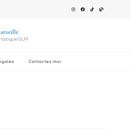
rseille
 analogue GLP1
égales
Contactez-moi