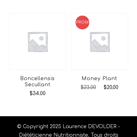
PROMO !
Boncellensis
Money Plant
Secullant
Le
Le
$
23.00
$
20.00
$
34.00
prix
prix
initial
actuel
était :
est :
$23.00.
$20.00.
© Copyright 2025 Laurence DEVOLDER -
Diététicienne Nutritionniste. Tous droits