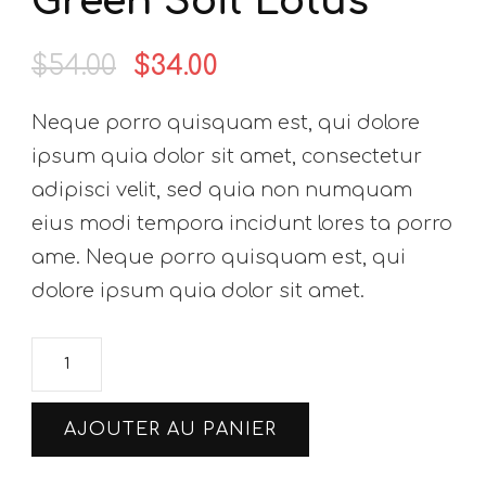
Green Soil Lotus
$
54.00
$
34.00
Le
Le
prix
prix
Neque porro quisquam est, qui dolore
initial
actuel
ipsum quia dolor sit amet, consectetur
était :
est :
adipisci velit, sed quia non numquam
$54.00.
$34.00.
eius modi tempora incidunt lores ta porro
ame. Neque porro quisquam est, qui
dolore ipsum quia dolor sit amet.
quantité
de
Green
AJOUTER AU PANIER
Soil